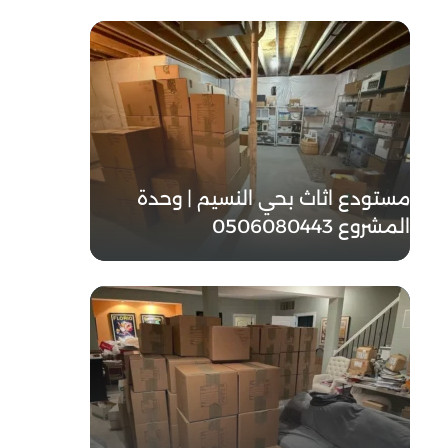
مستودع اثاث بحي النسيم | وحدة
المشروع 0506080443