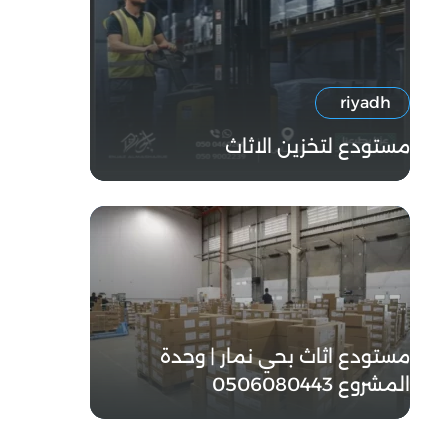
riyadh
مستودع لتخزين الاثاث
مستودع اثاث بحي نمار | وحدة
مستودع اثاث بحي الخليج | وحدة
المشروع 0506080443
المشروع 0506080443