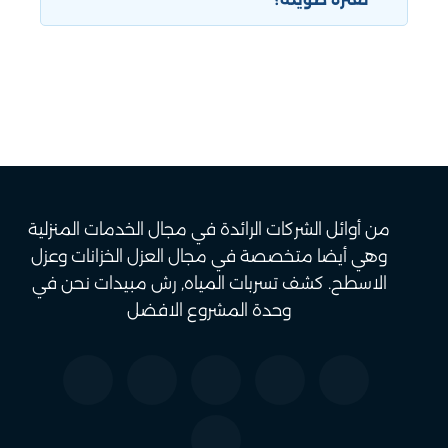
عفن. يمكن أيضًا استخدام أدوات كشف تسربات
يجب تغليف الأثاث جيدًا باستخدام مواد واقية مثل
المياه المتخصصة التي تستخدم تقنيات مثل
البطانيات أو الفقاعات البلاستيكية. يُفضل تخزين
الكشف الصوتي أو الأشعة تحت الحمراء.
الأثاث في مكان جاف وبارد بعيدًا عن الرطوبة وأشعة
الشمس المباشرة. يجب أيضًا وضع الأثاث على
قواعد لمنع الاتصال المباشر بالأرض.
من أوائل الشركات الرائدة في مجال الخدمات المنزلية
وهي أيضا متخصصة في مجال العزل الخزانات وعزل
الاسطح. كشف تسربات المياه, رش مبيدات نحن في
وحدة المشروع الافضل