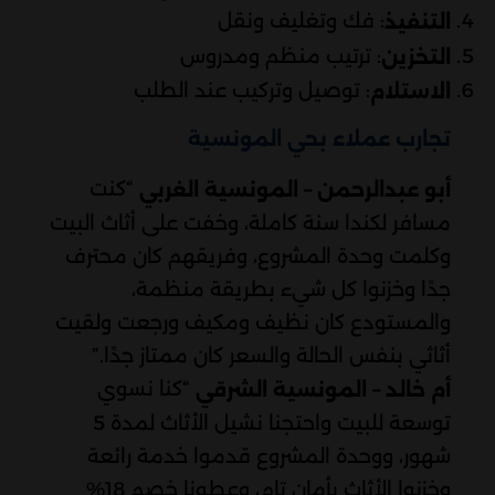
: فك وتغليف ونقل
التنفيذ
: ترتيب منظم ومدروس
التخزين
: توصيل وتركيب عند الطلب
الاستلام
تجارب عملاء بحي المونسية
“كنت
أبو عبدالرحمن – المونسية الغربي
مسافر لكندا سنة كاملة، وخفت على أثاث البيت
وكلمت وحدة المشروع، وفريقهم كان محترف
جدًا وخزنوا كل شيء بطريقة منظمة،
والمستودع كان نظيف ومكيف ورجعت ولقيت
أثاثي بنفس الحالة والسعر كان ممتاز جدًا.”
“كنا نسوي
أم خالد – المونسية الشرقي
توسعة للبيت واحتجنا نشيل الأثاث لمدة 5
شهور، ووحدة المشروع قدموا خدمة رائعة
وخزنوا الأثاث بأمان تام، وعطونا خصم 18%