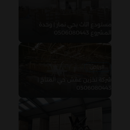
مستودع اثاث بحي نمار | وحدة
المشروع 0506080443
الرياض
شركة تخزين عفش حي المناخ |
0506080443