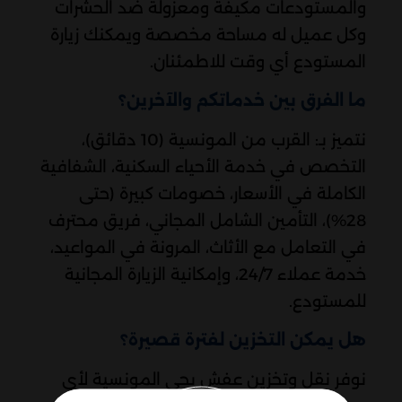
والمستودعات مكيفة ومعزولة ضد الحشرات
وكل عميل له مساحة مخصصة ويمكنك زيارة
المستودع أي وقت للاطمئنان.
ما الفرق بين خدماتكم والآخرين؟
نتميز بـ: القرب من المونسية (10 دقائق)،
التخصص في خدمة الأحياء السكنية، الشفافية
الكاملة في الأسعار، خصومات كبيرة (حتى
28%)، التأمين الشامل المجاني، فريق محترف
في التعامل مع الأثاث، المرونة في المواعيد،
خدمة عملاء 24/7، وإمكانية الزيارة المجانية
للمستودع.
هل يمكن التخزين لفترة قصيرة؟
نوفر نقل وتخزين عفش بحي المونسية لأي