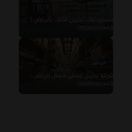
مستودعات تخزين الأثاث بالرياض |
0506080443
الرياض
شركة تخزين عفش شمال الرياض |
0506080443