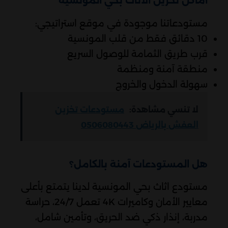
اماكن تخزين الاثاث بحي المونسية
مستودعاتنا موجودة في موقع استراتيجي:
10 دقائق فقط من قلب المونسية
قرب طريق الثمامة للوصول السريع
منطقة آمنة ومنظمة
سهولة الدخول والخروج
لا تنسي مشاهدة:
مستودعات تخزين
العفش بالرياض 0506080443
هل المستودعات آمنة بالكامل؟
مستودع اثاث بحي المونسية لدينا يتمتع بأعلى
معايير الأمان وكاميرات 4K تعمل 24/7، حراسة
مدربة، إنذار ذكي ضد الحريق، وتأمين شامل،