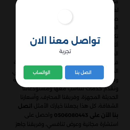
مدة من أسبوع وكثير من عملائنا يخزنون
لفترات قصيرة: تجديد (شهر-شهرين)، إجازة
صيفية، الفترة الانتقالية، والسعر الشهري
العادي بدون خصومات، فمثلاً شقة لشهرين
تكلف 2,000-2,400 ريال ويمكنك استرجاع
تواصل معنا الان
أثاثك أي وقت ونحاسبك فقط على الأيام
تجربة
الفعلية، للحجز، اتصل 0506080443.
في الختام، اختيار مستودع اثاث بحي المونسية
الصحيح قرار مهم لحماية ممتلكاتك، فنحن في
اتصل بنا
الواتساب
وحدة المشروع نفهم احتياجات سكان المونسية
ونقدم خدمات تتناسب معها ومستودعاتنا
الحديثة المجهزة، وفريقنا المحترف، وأسعارنا
الشفافة، كل هذا يجعلنا خيارك الأمثل
اتصل
واحصل على
بنا الآن على 0506080443
استشارة مجانية وعرض تنافسي، وفريقنا جاهز