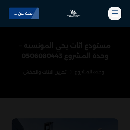
ابحث عن ...
مستودع اثاث بحي المونسية –
وحدة المشروع 0506080443
وحدة المشروع
تخزين الاثاث والعفش