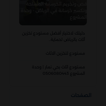
قص وتخريم الخرسانة المسلحة
وتكسير خرسانة في الرياض - وحدة
المشروع
دليلك لاختيار أفضل مستودع تخزين
أثاث بالرياض لحماية..
مستودع لتخزين الاثاث
مستودع اثاث بحي نمار | وحدة
المشروع 0506080443
الصفحات