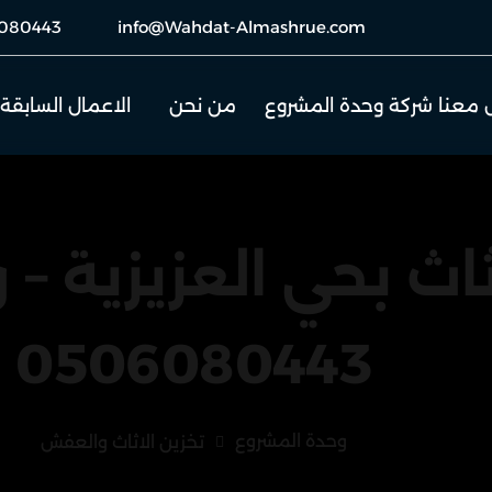
080443
info@Wahdat-Almashrue.com
 معنا شركة وحدة المشروع
من نحن
الاعمال السابقة
ث بحي العزيزية – 
0506080443
وحدة المشروع
تخزين الاثاث والعفش