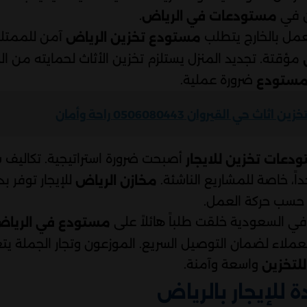
ن في
.
مستودعات في الرياض
لعمل بالخارج يتطلب
آمن للممتلكا
مستودع تخزين الرياض
مؤقتة. تجديد المنزل يستلزم تخزين الأثاث لحمايته من الد
ضرورة عملية.
 مستودع
اثاث حي القيروان 0506080443 راحة وأمان
أصبحت ضرورة استراتيجية. تكاليف شر
دعات تخزين للايجار
، خاصة للمشاريع الناشئة.
للإيجار توفر بدي
مخازن الرياض
 حسب حركة العمل.
ة في السعودية خلقت طلباً هائلاً على
مستودع في الريا
عملاء لضمان التوصيل السريع. الموزعون وتجار الجملة ي
واسعة وآمنة.
لتخزين
للإيجار بالرياض