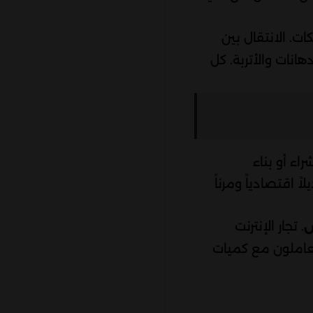
ت. الانتقال بين
هانات والأتربة. كل
اء أو بناء
لاً اقتصادياً ومرناً
. تجار الإنترنت
ض
تعاملون مع كميات