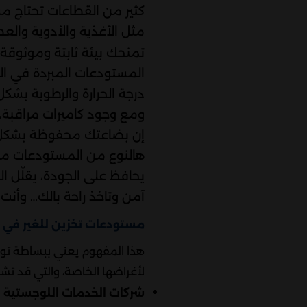
كثير من القطاعات تحتاج مس
مثل الأغذية والأدوية والع
تمنحك بيئة ثابتة وموثوقة مه
درجة الحرارة والرطوبة بشك
ومع وجود كاميرات مراقبة،
إن بضاعتك محفوظة بشكل
هالنوع من المستودعات مناس
يحافظ على الجودة، يقلّل 
آمن وتاخذ راحة بالك… وأن
مستودعات تخزين للغير في ا
هذا المفهوم يعني ببساطة توفي
لأغراضها الخاصة، والتي قد تش
شركات الخدمات اللوجستية الصغي