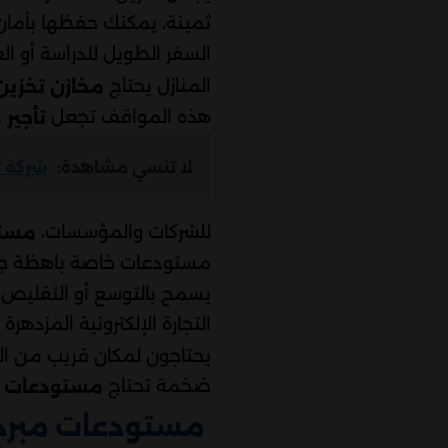
ثمينة، يمكنك حفظها بأما
السفر الطويل للدراسة أو ا
المنازل يحتاج
مخازن تخزين
هذه المواقف تجعل
تأجير
لا تنسي مشاهدة:
شركة تخزين 
للشركات والمؤسسات،
مستو
مستودعات خاصة باهظة جداً
يسمح بالتوسع أو التقليص
التجارة الإلكترونية المزدهر
يحتاجون لمكان قريب من ال
ضخمة تحتاج
مستودعات ل
مستودعات مبردة 