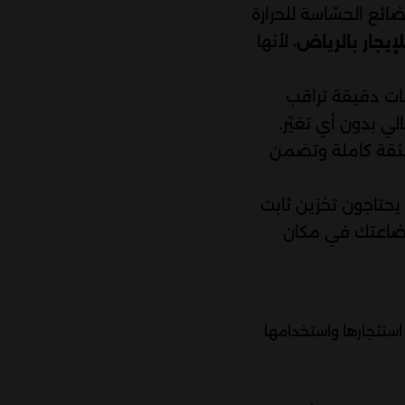
ئع الحسّاسة للحرارة
، لأنها
إيجار بالرياض
ة تبريد حديثة تعمل 24 ساعة، وحساسات دقيقة تراقب
ي بدون أي تغيّر.
بثقة كاملة وتضمن
 يحتاجون تخزين ثابت
 بضاعتك في مكان
استئجارها واستخدامها