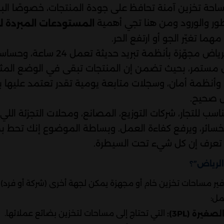
احة تخزين آمنة تحافظ على جودة المنتجات، خصوصًا البضا
طور والورود ومن هنا تجي أهمية
المستودعات المبردة لل
ما تغيّر الجو أو ارتفع الحر.
المستودعات المبردة في الرياض مجهّزة بأنظم
ل مستمر، بحيث تضمن إن المنتجات تبقى في الوضع المثال
 وأنظمة أمان، وسجلات متابعة يومية تقدر تعتمد عليها 
 صحيح.
ب للتجار، شركات التوزيع، المصانع، ومحلات التجزئة اللي
الخسائر، ويرفع كفاءة العمل. وبساطة الموضوع إنك تحط
ت تعرف إن كل شيء تحت السيطرة.
لرياض”؟
ر مساحات تخزين خام أو مجهزة يمكن لجهة أخرى (شركة أو فرد) 
مل:
التي تحتاج إلى مساحات لتخزين بضائع عملائها.
رة (3PL):