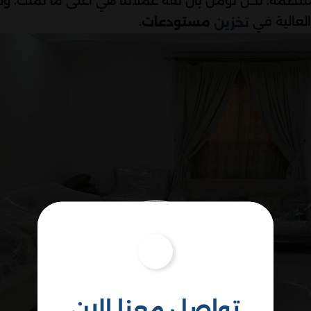
نتظمة. نحن نؤمن بأن ثقة عملائنا هي أغلى ما نملك، ول
العالية في
.
مستودعات
تخزين
تواصل معنا الان