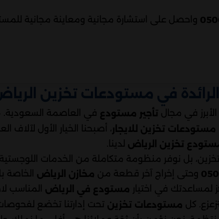
واحصل على استشارة مجانية ومعاينة مجانية للمست
الرائدة في مستودعات تخزين الريا
لأبرز في مجال
في العاصمة السعودية. م
تأجير مستودع
، أصبحنا الخيار الأول لآلاف ال
مستودعات تخزين للايجار
لدينا.
ستودع تخزين الرياض
زين، بل نوفر منظومة متكاملة من الخدمات اللوجستية.
وحتى إخراج آخر قطعة من
الخاصة ب
050
مخازن الرياض
ز لمساعدتك في اختيار
المناسب لاح
مستودع في الرياض
تزعزع. كل
تحت إدارتنا تخضع لفحوصات 
مستودعات تخزين