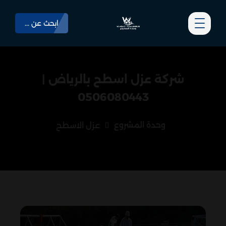
ابحث عن ...
شركة عزل اسطح بالرياض |
0506080443
وحدة المشروع
عزل الاسطح