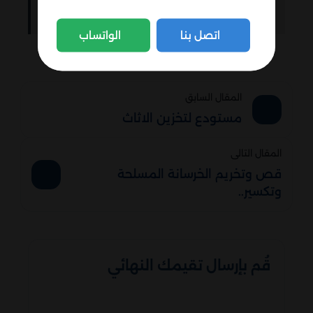
الرمال بالرياض 0506080443 الأمان والقرب
اتصل بنا
الواتساب
المقال السابق
مستودع لتخزين الاثاث
المقال التالى
قص وتخريم الخرسانة المسلحة
وتكسير..
قُم بإرسال تقيمك النهائي