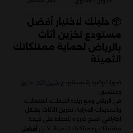
عناوين المحتوى
عرض العناوين
📦 دليلك لاختيار
أفضل
مستودع تخزين أثاث
لحماية ممتلكاتك
بالرياض
الثمينة
صورة توضيحية لمستودع
مجهز
تخزين أثاث
ومتناسق
في الرياض ومع زيادة التنقلات، الانتقالات،
والتجديدات المنزلية،
تخزين الأثاث بشكل
أصبح ضرورة للحفاظ على قيمة
احترافي
مقتنياتك وممتلكاتك الثمينة. اختيار
أفضل