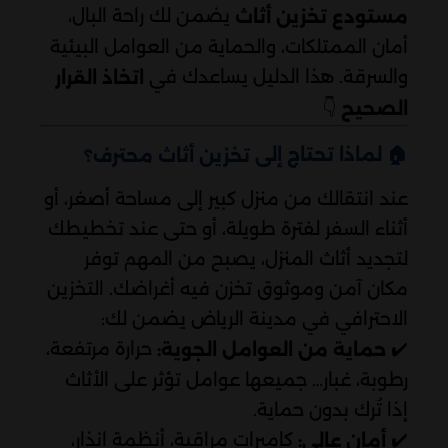
يضمن لك راحة البال،
مستودع تخزين أثاث
أمان الممتلكات، والحماية من العوامل البيئية
والسرقة. هذا الدليل يساعدك في
اتخاذ القرار
👇
الصحيح
🏠 لماذا تحتاج إلى
تخزين أثاث محترف؟
عند انتقالك من منزل كبير إلى مساحة أصغر، أو
أثناء السفر لفترة طويلة، أو حتى عند تخطيطك
لتجديد أثاث المنزل، يصبح من المهم توفر
مكان آمن وموثوق تخزن فيه أغراضك. التخزين
الاحترافي في مدينة الرياض يضمن لك:
✔️
حرارة مرتفعة،
حماية من العوامل الجوية:
رطوبة، غبار… جميعها عوامل تؤثر على الأثاث
إذا تُرك بدون حماية.
✔️
كاميرات مراقبة، أنظمة إنذار،
أمان عالي: