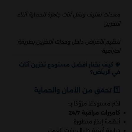
معدات تغليف ونقل أثاث جاهزة للحماية أثناء
التخزين
تنظيم الأغراض داخل وحدات التخزين بطريقة
احترافية
🧠
كيف تختار أفضل مستودع تخزين أثاث
في الرياض؟
1️⃣
تحقق من الأمان والحماية
اختَر مستودعًا مزوَّدًا بـ:
كاميرات مراقبة 24/7
أنظمة إنذار متطورة
حراسة أمنية طوال وقت العمل