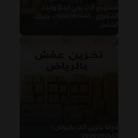
مستودع اثاث بحي الملز وحدة
المشروع - 0506080443– دليلك
الشامل
شركة تخزين اثاث بالرياض |
0506080443