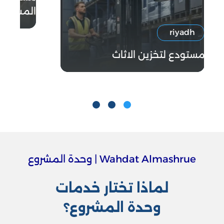
المشروع 506080443
riyadh
مستودع لتخزين الاثاث
Wahdat Almashrue | وحدة المشروع
لماذا تختار خدمات
وحدة المشروع
؟