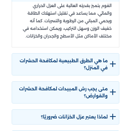
الفوم يتميز بقدرته العالية على العزل الحراري
والمائي، مما يساعد في تقليل استهلاك الطاقة
ويحمي المباني من الرطوبة والتسربات. كما أنه
خفيف الوزن وسهل التركيب، ويمكن استخدامه في
مختلف الأماكن مثل الأسطح والجدران والخزانات.
ما هي الطرق الطبيعية لمكافحة الحشرات
في المنزل؟
من الطرق الطبيعية لمكافحة الحشرات استخدام
النباتات الطاردة للحشرات مثل النعناع واللافندر.
متى يجب رش المبيدات لمكافحة الحشرات
يمكن أيضًا استخدام الخل والماء لرش المناطق التي
والقوارض؟
تحتوي على حشرات، أو استخدام مصائد طبيعية
يفضل رش المبيدات في الصباح الباكر أو في المساء
مثل الفخاخ اللزجة.
عندما تكون الحشرات أقل نشاطًا. يجب تجنب الرش
لماذا يعتبر عزل الخزانات ضروريًا؟
خلال الأوقات الحارة من اليوم لتجنب تبخر المبيدات.
عزل الخزانات ضروري لمنع تلوث المياه داخل الخزان
من المهم أيضًا اختيار الوقت المناسب من السنة،